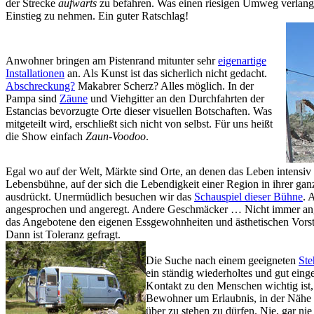
der Strecke
aufwärts
zu befahren. Was einen riesigen Umweg verlangt
Einstieg zu nehmen. Ein guter Ratschlag!
Anwohner bringen am Pistenrand mitunter sehr
eigenartige
Installationen
an. Als Kunst ist das sicherlich nicht gedacht.
Abschreckung?
Makabrer Scherz? Alles möglich. In der
Pampa sind
Zäune
und Viehgitter an den Durchfahrten der
Estancias bevorzugte Orte dieser visuellen Botschaften. Was
mitgeteilt wird, erschließt sich nicht von selbst. Für uns heißt
die Show einfach
Zaun-Voodoo
.
Egal wo auf der Welt, Märkte sind Orte, an denen das Leben intensiv p
Lebensbühne, auf der sich die Lebendigkeit einer Region in ihrer gan
ausdrückt. Unermüdlich besuchen wir das
Schauspiel dieser Bühne
. 
angesprochen und angeregt. Andere Geschmäcker … Nicht immer an
das Angebotene den eigenen Essgewohnheiten und ästhetischen Vorste
Dann ist Toleranz gefragt.
Die Suche nach einem geeigneten
Ste
ein ständig wiederholtes und gut einge
Kontakt zu den Menschen wichtig ist, 
Bewohner um Erlaubnis, in der Nähe 
über zu stehen zu dürfen. Nie, gar nie