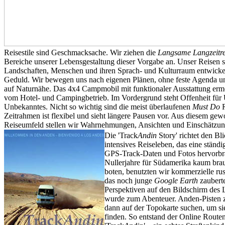
Reisestile sind Geschmacksache. Wir ziehen die
Langsame Langzeitre
Bereiche unserer Lebensgestaltung dieser Vorgabe an. Unser Reisen s
Landschaften, Menschen und ihren Sprach- und Kulturraum entwickel
Geduld. Wir bewegen uns nach eigenen Plänen, ohne feste Agenda u
auf Naturnähe. Das 4x4 Campmobil mit funktionaler Ausstattung erm
vom Hotel- und Campingbetrieb. Im Vordergrund steht Offenheit fü
Unbekanntes. Nicht so wichtig sind die meist überlaufenen
Must Do
R
Zeitrahmen ist flexibel und sieht längere Pausen vor. Aus diesem gewo
Reiseumfeld stellen wir Wahrnehmungen, Ansichten und Einschätzun
Die 'Track
Andin
Story' richtet den Bli
intensives Reiseleben, das eine stän
GPS-Track-Daten und Fotos hervorbrac
Nullerjahre für Südamerika kaum brau
boten, benutzten wir kommerzielle ru
das noch junge
Google Earth
zauberte
Perspektiven auf den Bildschirm des 
wurde zum Abenteuer. Anden-Pisten zu
dann auf der Topokarte suchen, um si
finden. So entstand der Online Route