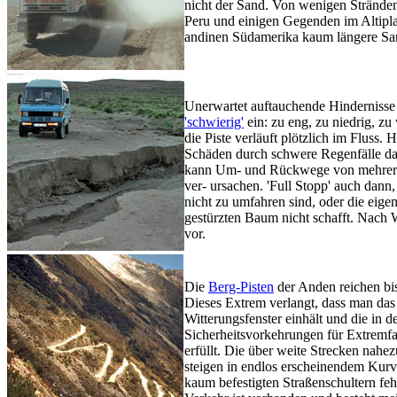
nicht der Sand. Von wenigen Stränden
Peru und einigen Gegenden im Altipla
andinen Südamerika kaum längere San
Unerwartet auftauchende Hindernisse 
'schwierig'
ein: zu eng, zu niedrig, zu
die Piste verläuft plötzlich im Fluss. H
Schäden durch schwere Regenfälle da
kann Um- und Rückwege von mehrer
ver- ursachen. 'Full Stopp' auch dan
nicht zu umfahren sind, oder die eige
gestürzten Baum nicht schafft. Nach
vor.
Die
Berg-Pisten
der Anden reichen bi
Dieses Extrem verlangt, dass man das
Witterungsfenster einhält und die in
Sicherheitsvorkehrungen für Extremfa
erfüllt. Die über weite Strecken nahez
steigen in endlos erscheinendem Kurv
kaum befestigten Straßenschultern fe