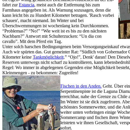
fahrt zur
Estancia
, meist auch die Entfernung bis zum
Farmhaus angegeben ist. Als Warnung sozusagen, denn die
kann leicht bis zu Hundert Kilometer betragen. 'Rasch vorbei
schauen', macht niemand. Im Winter und bei
Überschwemmungen ist wochenlang kein Durchkommen.
“Problemas?” “No!” “Wie weit ist es bis zu den nächsten
Nachbarn?” Antwort mit Schulterzucken: “Un dia con
cavallo”. Mit dem Pferd ein Tag.
Unter solch harschen Bedingungenen beim Versorgungseinkauf etwas z
Auch wir spürten das. Gut gemeinter Rat: “Südlich von Gobernador G
Kilometer keine
Tankmöglichkeit
.” “Ojo!”, Denk' daran! Den Diesel
Reserven unterwegs nicht scharf zu kontrollieren, kann lebensbedroh
Regel: Wo immer in abgelegenen Gegenden eine Möglichkeit besteht, D
Kleinmengen - zu bekommen: Zugreifen!
Fischen in den Anden.
Geht. Über ein
Serpentinenpiste ist die Laguna Diama
erreichbar, nahe der Grenze zu Chile 
Im Winter ist sie dick zugefroren. Abe
schönstes Sommerwetter, und die Anli
weiter unten verbringen einige Woche
Sommercamp und fischen ihren Winter
leisteten wir ihnen Gesellschaft, vers
sofort.