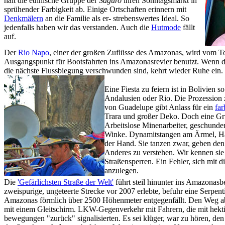
hält die ethnische Gruppe der
Saguro
ihren Sonntagsmarkt in
sprühender Farbigkeit ab. Einige Ortschaften erinnern mit
Denkmälern
an die Familie als er- strebenswertes Ideal. So
jedenfalls haben wir das verstanden. Auch die
Hutmode
fällt
auf.
Der
Rio Napo
, einer der großen Zuflüsse des Amazonas, wird vom T
Ausgangspunkt für Bootsfahrten ins Amazonasrevier benutzt. Wenn 
die nächste Flussbiegung verschwunden sind, kehrt wieder Ruhe ein.
Eine Fiesta zu feiern ist in Bolivien s
Andalusien oder Rio. Die Prozession
von Guadelupe gibt Anlass für ein
far
Trara und großer Deko. Doch eine Gr
Arbeitslose Minenarbeiter, geschunde
Winke. Dynamitstangen am Ärmel, H
der Hand. Sie tanzen zwar, geben de
Anderes zu verstehen. Wir kennen sie
Straßensperren. Ein Fehler, sich mit 
anzulegen.
Die
'Gefärlichsten Straße der Welt'
führt steil hinunter ins Amazonasb
zweispurige, ungeteerte Strecke vor 2007 erlebte, befuhr eine Serpen
Amazonas förmlich über 2500 Höhenmeter entgegenfällt. Den Weg ab
mit einem Gleitschirm. LKW-Gegenverkehr mit Fahrern, die mit hekt
bewegungen "zurück" signalisierten. Es sei klüger, war zu hören, den 