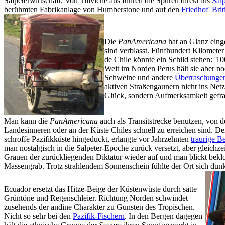
Salpeterwirtschaft. Von Tiliviche aus führen die Spuren direkt ins
Salp
berühmten Fabrikanlage von Humberstone und auf den
Friedhof 'Bri
Die
PanAmericana
hat an Glanz einge
sind verblasst. Fünfhundert Kilomete
de Chile könnte ein Schild stehen: '1
Weit im Norden Perus hält sie aber n
Schweine und andere
Überraschunge
aktiven Straßengaunern nicht ins Netz 
Glück, sondern Aufmerksamkeit gefra
Man kann die
PanAmericana
auch als Transitstrecke benutzen, von d
Landesinneren oder an der Küste Chiles schnell zu erreichen sind. D
schroffe Pazifikküste hingeduckt, erlangte vor Jahrzehnten
traurige B
man nostalgisch in die Salpeter-Epoche zurück versetzt, aber gleichz
Grauen der zurückliegenden Diktatur wieder auf und man blickt bekl
Massengrab. Trotz strahlendem Sonnenschein fühlte der Ort sich dunk
Ecuador ersetzt das Hitze-Beige der Küstenwüste durch satte
Grüntöne und Regenschleier. Richtung Norden schwindet
zusehends der andine Charakter zu Gunsten des Tropischen.
Nicht so sehr bei den
Pazifik-Fischern
. In den Bergen dagegen