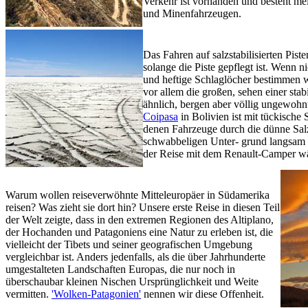
Verkehr ist vorhanden und besteht me
und Minenfahrzeugen.
Das Fahren auf salzstabilisierten Pist
solange die Piste gepflegt ist. Wenn ni
und heftige Schlaglöcher bestimmen w
vor allem die großen, sehen einer stab
ähnlich, bergen aber völlig ungewohn
Coipasa
in Bolivien ist mit tückische S
denen Fahrzeuge durch die dünne Sal
schwabbeligen Unter- grund langsam 
der Reise mit dem Renault-Camper wäre
Warum wollen reiseverwöhnte Mitteleuropäer in Südamerika
reisen? Was zieht sie dort hin? Unsere erste Reise in diesen Teil
der Welt zeigte, dass in den extremen Regionen des Altiplano,
der Hochanden und Patagoniens eine Natur zu erleben ist, die
vielleicht der Tibets und seiner geografischen Umgebung
vergleichbar ist. Anders jedenfalls, als die über Jahrhunderte
umgestalteten Landschaften Europas, die nur noch in
überschaubar kleinen Nischen Ursprünglichkeit und Weite
vermitten.
'Wolken-Patagonien'
nennen wir diese Offenheit.