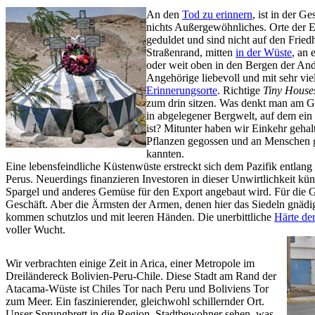
An den
Tod zu erinnern
, ist in der G
nichts Außergewöhnliches. Orte der E
geduldet und sind nicht auf den Frie
Straßenrand, mitten
in der Wüste
, an 
oder weit oben in den Bergen der Ande
Angehörige liebevoll und mit sehr viel
Erinnerungsorte
. Richtige
Tiny House
zum drin sitzen. Was denkt man am G
in abgelegener Bergwelt, auf dem ein 
ist? Mitunter haben wir Einkehr geha
Pflanzen gegossen und an Menschen ge
kannten.
Eine lebensfeindliche Küstenwüste erstreckt sich dem Pazifik entlang
Perus. Neuerdings finanzieren Investoren in dieser Unwirtlichkeit kün
Spargel und anderes Gemüse für den Export angebaut wird. Für die G
Geschäft. Aber die Ärmsten der Armen, denen hier das Siedeln gnädig
kommen schutzlos und mit leeren Händen. Die unerbittliche
Härte de
voller Wucht.
Wir verbrachten einige Zeit in Arica, einer Metropole im
Dreiländereck Bolivien-Peru-Chile. Diese Stadt am Rand der
Atacama-Wüste ist Chiles Tor nach Peru und Boliviens Tor
zum Meer. Ein faszinierender, gleichwohl schillernder Ort.
Unser Sprungbrett in die Region. Stadtbewohner sehen, was