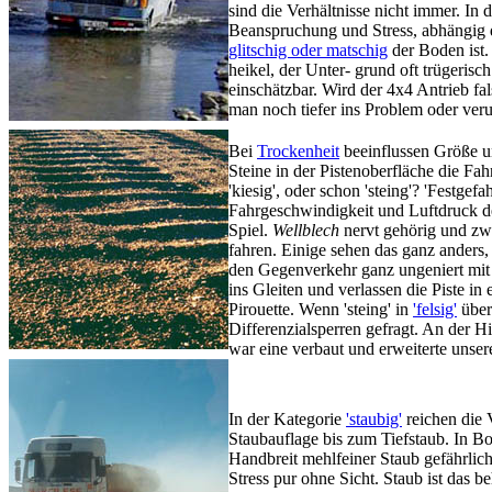
sind die Verhältnisse nicht immer. In
Beanspruchung und Stress, abhängig
glitschig oder matschig
der Boden ist.
heikel, der Unter- grund oft trügeris
einschätzbar. Wird der 4x4 Antrieb fal
man noch tiefer ins Problem oder veru
Bei
Trockenheit
beeinflussen Größe u
Steine in der Pistenoberfläche die Fa
'kiesig', oder schon 'steing'? 'Festgefah
Fahrgeschwindigkeit und Luftdruck 
Spiel.
Wellblech
nervt gehörig und zw
fahren. Einige sehen das ganz anders
den Gegenverkehr ganz ungeniert mi
ins Gleiten und verlassen die Piste in
Pirouette. Wenn 'steing' in
'felsig'
über
Differenzialsperren gefragt. An der Hi
war eine verbaut und erweiterte unser
In der Kategorie
'staubig'
reichen die 
Staubauflage bis zum Tiefstaub. In Bo
Handbreit mehlfeiner Staub gefährlich
Stress pur ohne Sicht. Staub ist das 