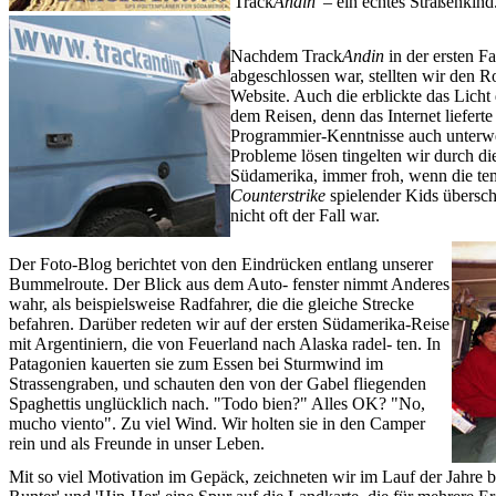
'Track
Andin'
– ein echtes Straßenkind
Nachdem Track
Andin
in der ersten F
abgeschlossen war, stellten wir den R
Website. Auch die erblickte das Li
dem Reisen, denn das Internet lieferte
Programmier-Kenntnisse auch unterw
Probleme lösen tingelten wir durch die
Südamerika, immer froh, wenn die t
Counterstrike
spielender Kids übersch
nicht oft der Fall war.
Der Foto-Blog berichtet von den Eindrücken entlang unserer
Bummelroute. Der Blick aus dem Auto- fenster nimmt Anderes
wahr, als beispielsweise Radfahrer, die die gleiche Strecke
befahren. Darüber redeten wir auf der ersten Südamerika-Reise
mit Argentiniern, die von Feuerland nach Alaska radel- ten. In
Patagonien kauerten sie zum Essen bei Sturmwind im
Strassengraben, und schauten den von der Gabel fliegenden
Spaghettis unglücklich nach. "Todo bien?" Alles OK? "No,
mucho viento". Zu viel Wind. Wir holten sie in den Camper
rein und als Freunde in unser Leben.
Mit so viel Motivation im Gepäck, zeichneten wir im Lauf der Jahre b