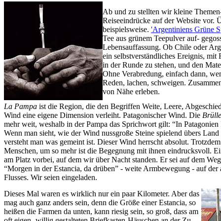
Ab und zu stellten wir kleine Themen
Reiseeindrücke auf der Website vor.
beispielsweise.
'Argentiniens Grüne S
Tee aus grünem Teepulver auf- gegosse
Lebensauffassung. Ob Chile oder Arg
ein selbstverständliches Ereignis, mi
in der Runde zu stehen, und den Mate
Ohne Verabredung, einfach dann, wenn
Reden, lachen, schweigen. Zusammen
von Nähe erleben.
La Pampa
ist die Region, die den Begriffen Weite, Leere, Abgeschie
Wind eine eigene Dimension verleiht. Patagonischer Wind. Die
Brüll
mehr weit, weshalb in der Pampa das Sprichwort gilt: “In Patagonie
Wenn man sieht, wie der Wind nussgroße Steine spielend übers Land f
versteht man was gemeint ist. Dieser Wind herrscht absolut. Trotzdem
Menschen, um so mehr ist die Begegnung mit ihnen eindrucksvoll. Ei
am Platz vorbei, auf dem wir über Nacht standen. Er sei auf dem We
“Morgen in der Estancia, da drüben” - weite Armbewegung - auf der 
Flusses. Wir seien eingeladen.
Dieses Mal waren es wirklich nur ein paar Kilometer. Aber das
mag auch ganz anders sein, denn die Größe einer Estancia, so
heißen die Farmen da unten, kann riesig sein, so groß, dass am
oft eigen- willig gestalteten Briefkasten-Häuschen an der Zu-