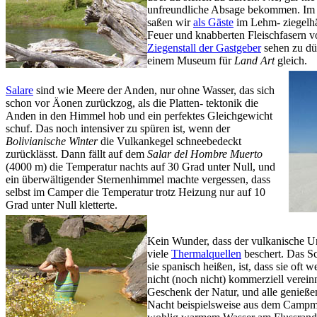
unfreundliche Absage bekommen. Im G
saßen wir
als Gäste
im Lehm- ziegelh
Feuer und knabberten Fleischfasern 
Ziegenstall der Gastgeber
sehen zu dü
einem Museum für
Land Art
gleich.
Salare
sind wie Meere der Anden, nur ohne Wasser, das sich
schon vor Äonen zurückzog, als die Platten- tektonik die
Anden in den Himmel hob und ein perfektes Gleichgewicht
schuf. Das noch intensiver zu spüren ist, wenn der
Bolivianische Winter
die Vulkankegel schneebedeckt
zurücklässt. Dann fällt auf dem
Salar del Hombre Muerto
(4000 m) die Temperatur nachts auf 30 Grad unter Null, und
ein überwältigender Sternenhimmel machte vergessen, dass
selbst im Camper die Temperatur trotz Heizung nur auf 10
Grad unter Null kletterte.
Kein Wunder, dass der vulkanische 
viele
Thermalquellen
beschert. Das S
sie spanisch heißen, ist, dass sie oft 
nicht (noch nicht) kommerziell verei
Geschenk der Natur, und alle genießen
Nacht beispielsweise aus dem Campmo