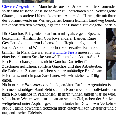
Clevere Ziegenhirten.
Manche der aus den Anden herunterströmenden 
so tief und reissend, dass sie schwer zu überwinden sind. Selbst groß
Chance, ans andere Ufer zu kommen. Anders die Hirten, die mit ih
der Sommerweide ins Winterquartier keinen leichten Landweg benutz
funktionierten den Versorgungslift einer Estancia zur Ziegen-Gondel
Die Gauchos Patagoniens darf man ruhig als eigene Spezies
bezeichnen. Ähnlich den Cowboys anderer Länder. Raue
Gesellen, die mit ihrem Lebensstil die Region prägen und
Farbe, Aktion und Wildheit ins eher konservative Farmleben
bringen. In Malargüe war eine
wichtige Fiesta
angesagt, mit
einer be- rühmten Strecke von 40 Hammel am Asado-Spieß.
Ein Reiterschauspiel, das nicht Gaucho-Darsteller für
Zuschauer aufführen, sondern Gauchos und ihre Arbeitgeber,
die Padrones. Zusammen leben sie ihre unbändige Freude am
Feiern aus, und ein paar Zuschauer, wie wir, stehen zufällig
dabei.
Nicht nur die
PanAmericana
hat legendären Ruf, in Argentinien ist d
Ein meist staubiges Band zieht sich im Norden von der bolivianischen
nach Rio Gallegos in Patagonien. In ihren jungen Jahren war sie wild
schlechtem Wetter, wenn man statt an seinem Ziel, neben der Straße la
weitgehend unter Asphalt gezähmt, mitunter im Downtown-Verkehr 
große Stücke bewahrten trotzdem ihren eigenwilligen Charakter und b
uragentinisches Erlebnis.