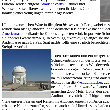
Durchreisenden entgeht.
Straßenclowns
, Gaukler und
Windschutz- scheibenwascher verdienen ihr kleines Geld
inmitten einer völlig ungefilterten Abgaswolke.
Händler verschieben Ware in illegalem
bisiness
nach Peru, wobei es s
wundersam hier gelandeten Inhalt deutscher Kleidersäcke handelt, der
Americana'
, amerikanische Kleider, angeboten wird. Importierte Schr
ein anderer Geschäftszweig. In Schmugglerkonvoys gelangen sie übe
Andenpässe nach La Paz. Spät nachts rollte eine spärlich beleuchtet
Stehplatz vorbei.
In den 90er Jahren fuhr ein riesiger T
Schneckentempo von der Küste aus in
schickte ein technisches Wunderwerk i
besonders geeignete Wüste, um dem 
Erkenntnisse zu entlocken. Saubere, e
kaum Lichtverschmutzung und dauern
überzeugten die
Weltraumgucker
, auf
neue hightech 'Sternwarte' zu bauen. 
immerhin 2600 Meter Höhe, den aber 
Andinos nur verächtlich 'Hügel' nenn
Viele unserer Fahrten und Reisen ins Altiplano gingen von Arica aus. 
erhabene Natur anzutreffen, sondern auch viele Hinterlassenschaften 