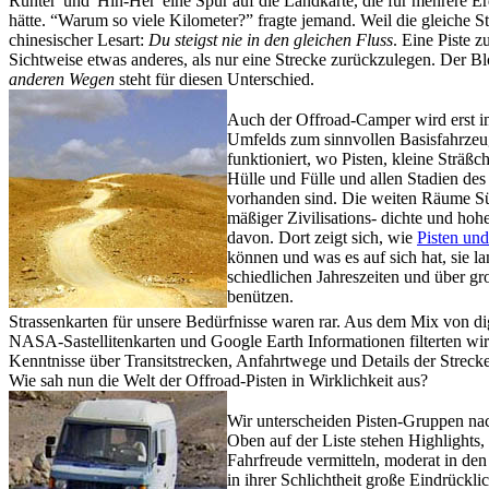
Runter' und 'Hin-Her' eine Spur auf die Landkarte, die für mehrere 
hätte. “Warum so viele Kilometer?” fragte jemand. Weil die gleiche Str
chinesischer Lesart:
Du steigst nie in den gleichen Fluss
. Eine Piste zu
Sichtweise etwas anderes, als nur eine Strecke zurückzulegen. Der Bl
anderen Wegen
steht für diesen Unterschied.
Auch der Offroad-Camper wird erst i
Umfelds zum sinnvollen Basisfahrze
funktioniert, wo Pisten, kleine Sträß
Hülle und Fülle und allen Stadien des
vorhanden sind. Die weiten Räume Sü
mäßiger Zivilisations- dichte und hoh
davon. Dort zeigt sich, wie
Pisten un
können und was es auf sich hat, sie lan
schiedlichen Jahreszeiten und über g
benützen.
Strassenkarten für unsere Bedürfnisse waren rar. Aus dem Mix von di
NASA-Sastellitenkarten und Google Earth Informationen filterten wir 
Kenntnisse über Transitstrecken, Anfahrtwege und Details der Streck
Wie sah nun die Welt der Offroad-Pisten in Wirklichkeit aus?
Wir unterscheiden Pisten-Gruppen na
Oben auf der Liste stehen Highlights
Fahrfreude vermitteln, moderat in de
in ihrer Schlichtheit große Eindrücklic