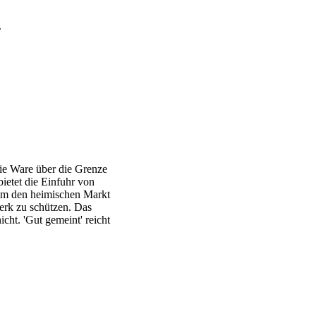
.
ie Ware über die Grenze
bietet die Einfuhr von
 um den heimischen Markt
rk zu schützen. Das
cht. 'Gut gemeint' reicht