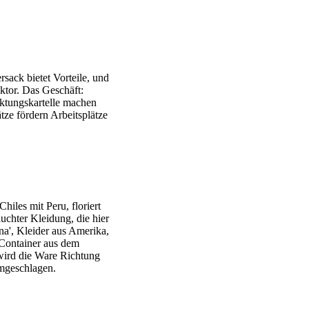
ack bietet Vorteile, und
ktor. Das Geschäft:
ktungskartelle machen
ze fördern Arbeitsplätze
Chiles mit Peru, floriert
uchter Kleidung, die hier
a', Kleider aus Amerika,
 Container aus dem
wird die Ware Richtung
mgeschlagen.