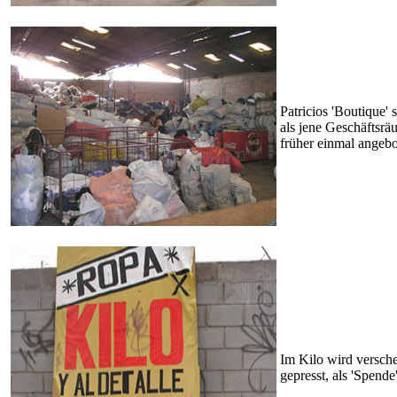
Patricios 'Boutique' 
als jene Geschäftsrä
früher einmal angeb
Im Kilo wird versche
gepresst, als 'Spende