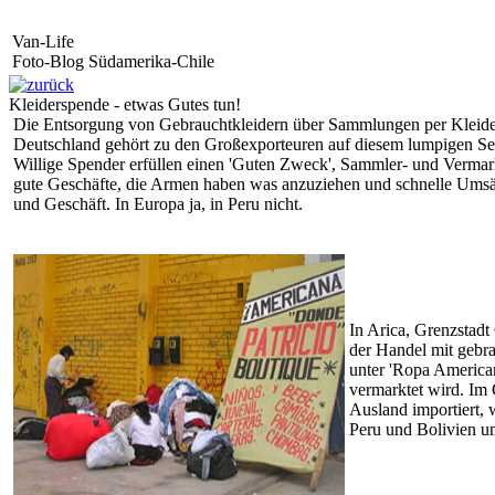
Van-Life
Foto-Blog Südamerika-Chile
Kleiderspende - etwas Gutes tun!
Die Entsorgung von Gebrauchtkleidern über Sammlungen per Kleiders
Deutschland gehört zu den Großexporteuren auf diesem lumpigen Se
Willige Spender erfüllen einen 'Guten Zweck', Sammler- und Vermar
gute Geschäfte, die Armen haben was anzuziehen und schnelle Umsät
und Geschäft. In Europa ja, in Peru nicht.
In Arica, Grenzstadt 
der Handel mit gebra
unter 'Ropa American
vermarktet wird. Im
Ausland importiert, 
Peru und Bolivien u