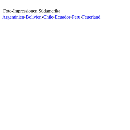
Foto-Impressionen Südamerika
Argentinien
•
Bolivien
•
Chile
•
Ecuador
•
Peru
•
Feuerland